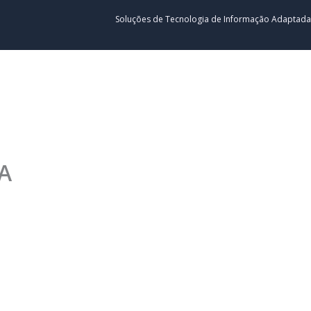
Soluções de Tecnologia de Informação Adaptada
Open LIDERLINK
Open SERVIÇOS
Open INDÚSTRI
Op
ERLINK
SERVIÇOS
INDÚSTRIAS
RECURSOS
A