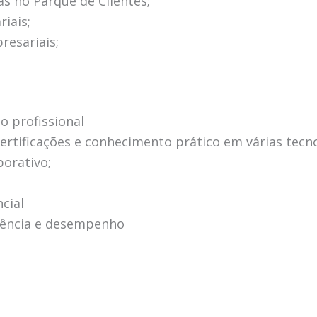
as no Parque de Clientes;
iais;
resariais;
o profissional
ertificações e conhecimento prático em várias tecn
borativo;
cial
iência e desempenho