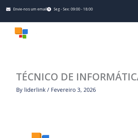
Skip
content
Envie-nos um email
Seg - Sex: 09:00 - 18:00
to
content
LID
TÉCNICO DE INFORMÁTIC
By
liderlink
/
Fevereiro 3, 2026