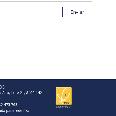
Enviar
OS
o Alto, Lote 21, 8400-142
r
82 475 763
da para rede fixa