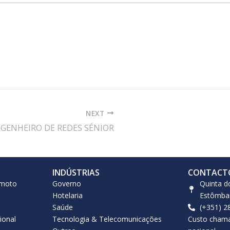
NEXT
GENHEIRO DE REDES SÉNIOR
INDÚSTRIAS
CONTACT
emoto
Governo
Quinta d
Hotelaria
Estômba
Saúde
(+351) 2
ional
Tecnologia & Telecomunicações
Custo chama