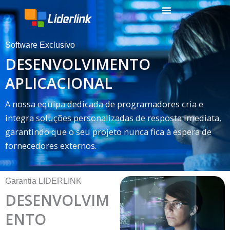
Skip
content
to
content
Software Exclusivo
DESENVOLVIMENTO
APLICACIONAL
A nossa equipa dedicada de programadores cria e
integra soluções personalizadas de resposta imediata,
garantindo que o seu projeto nunca fica à espera de
fornecedores externos.
Garantia LIDERLINK
DESENVOLVIM
ENTO