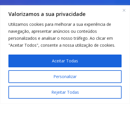
Valorizamos a sua privacidade
Utilizamos cookies para melhorar a sua experiência de
navegação, apresentar anúncios ou conteúdos
personalizados e analisar o nosso tráfego. Ao clicar em
"Aceitar Todos", consente a nossa utilização de cookies.
Aceitar Todas
Personalizar
Rejeitar Todas
The dust has settled at Fira Barcelona, the lights of MWC
2026 have gone out, but for the
LIDERLINK
Business
Solutions
Team, the work is only just beginning. More